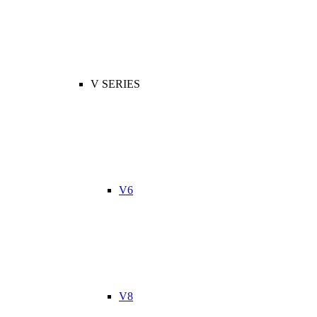
V SERIES
V6
V8