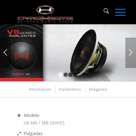
1
2
3
4
Información
Parámetros
Imágenes
Modelo
V8 MR / MB SERIES
Pulgadas