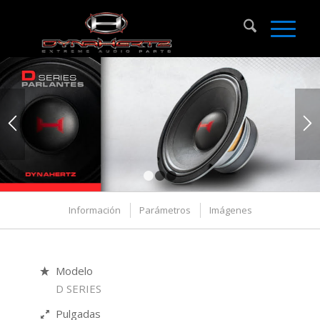
1
2
3
Información
Parámetros
Imágenes
Modelo
D SERIES
Pulgadas